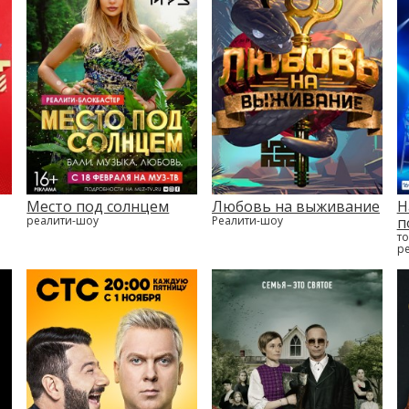
Место под солнцем
Любовь на выживание
Н
реалити-шоу
Реалити-шоу
п
то
р