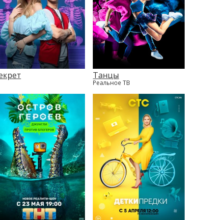
екрет
Танцы
Реальное ТВ