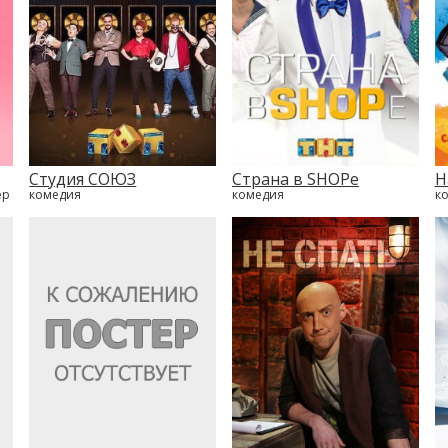
Студия СОЮЗ
Страна в SHOPе
Н
ер
комедия
комедия
к