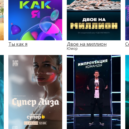
Ты как я
Двое на миллион
С
Юмор