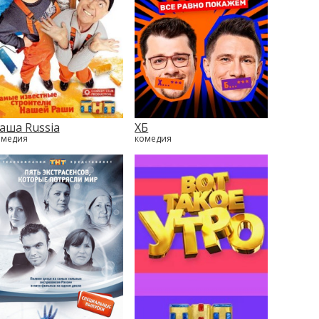
аша Russia
ХБ
омедия
комедия