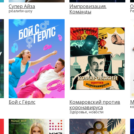
Супер Айза
Импровизация.
О
реалити-шоу
Команды
Р
Бой с Гёрлс
Комаровский против
М
коронавируса
к
Здоровье, новости