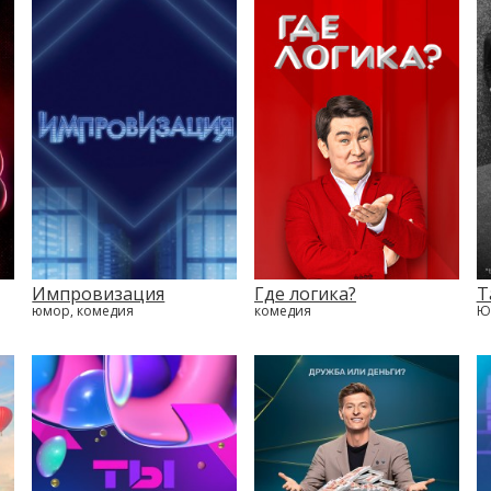
Импровизация
Где логика?
T
юмор, комедия
комедия
Ю