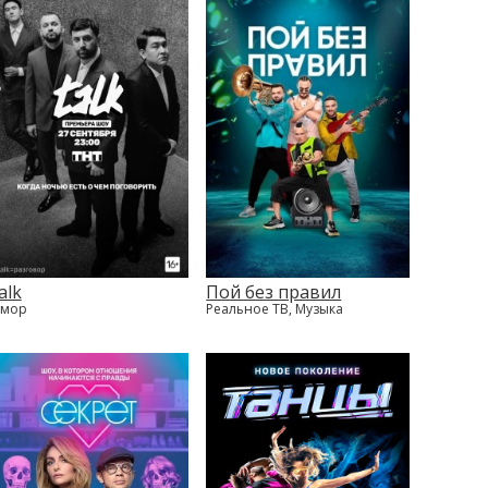
alk
Пой без правил
мор
Реальное ТВ, Музыка