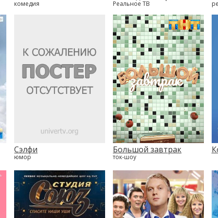
комедия
Реальное ТВ
р
Сэлфи
Большой завтрак
К
юмор
ток-шоу