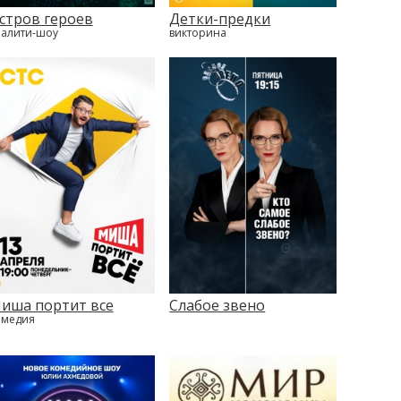
стров героев
Детки-предки
еалити-шоу
викторина
иша портит все
Слабое звено
омедия