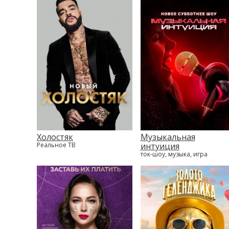
Холостяк
Музыкальная
Реальное ТВ
интуиция
ток-шоу, музыка, игра