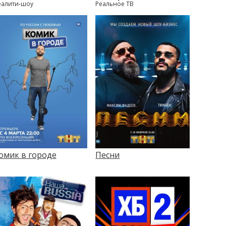
еалити-шоу
Реальное ТВ
омик в городе
Песни