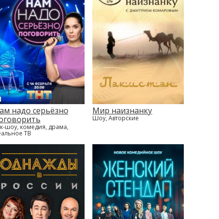
ам надо серьёзно
Мир наизнанку
оговорить
Шоу, Авторские
к-шоу, комедия, драма,
еальное ТВ