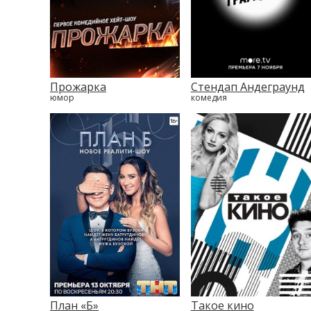
Прожарка
Стендап Андеграунд
юмор
комедия
План «Б»
Такое кино