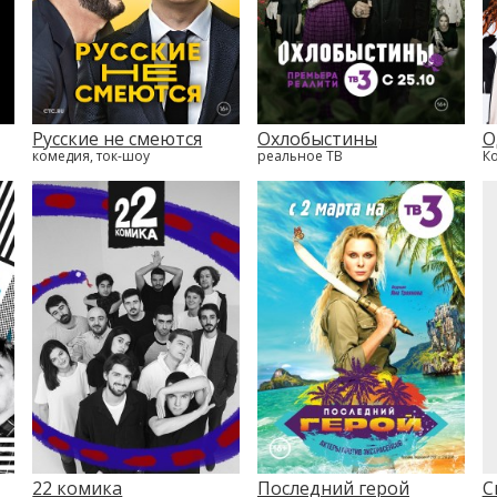
Русские не смеются
Охлобыстины
О
комедия, ток-шоу
реальное ТВ
К
22 комика
Последний герой
С