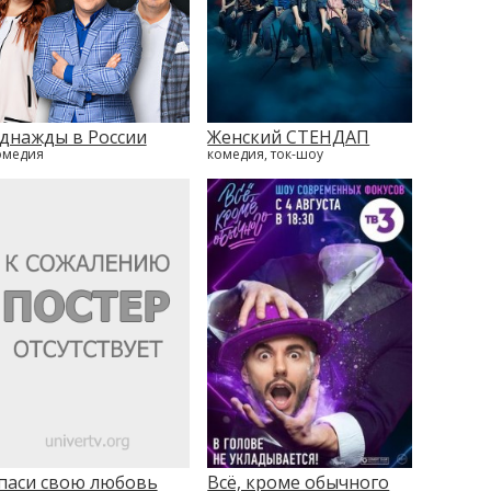
днажды в России
Женский СТЕНДАП
омедия
комедия, ток-шоу
паси свою любовь
Всё, кроме обычного