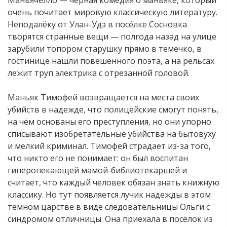
Маньячелло — чёрная комедия о маньяке, который
очень почитает мировую классическую литературу.
Неподалёку от Улан-Удэ в посёлке Сосновка
творятся странные вещи — полгода назад на улице
зарубили топором старушку прямо в темечко, в
гостинице нашли повешенного поэта, а на рельсах
лежит труп электрика с отрезанной головой.
Маньяк Тимофей возвращается на места своих
убийств в надежде, что полицейские смогут понять,
на чём основаны его преступления, но они упорно
списывают изобретательные убийства на бытовуху
и мелкий криминал. Тимофей страдает из-за того,
что никто его не понимает: он был воспитан
гиперопекающей мамой-библиотекаршей и
считает, что каждый человек обязан знать книжную
классику. Но тут появляется лучик надежды в этом
темном царстве в виде следовательницы Ольги с
синдромом отличницы. Она приехала в посёлок из