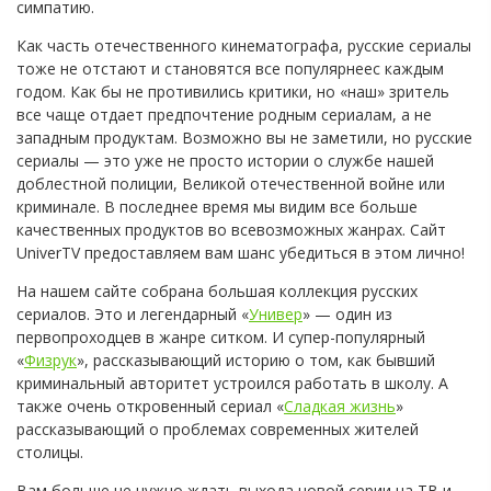
симпатию.
Как часть отечественного кинематографа, русские сериалы
тоже не отстают и становятся все популярнеес каждым
годом. Как бы не противились критики, но «наш» зритель
все чаще отдает предпочтение родным сериалам, а не
западным продуктам. Возможно вы не заметили, но русские
сериалы — это уже не просто истории о службе нашей
доблестной полиции, Великой отечественной войне или
криминале. В последнее время мы видим все больше
качественных продуктов во всевозможных жанрах. Сайт
UniverTV предоставляем вам шанс убедиться в этом лично!
На нашем сайте собрана большая коллекция русских
сериалов. Это и легендарный «
Универ
» — один из
первопроходцев в жанре ситком. И супер-популярный
«
Физрук
», рассказывающий историю о том, как бывший
криминальный авторитет устроился работать в школу. А
также очень откровенный сериал «
Сладкая жизнь
»
рассказывающий о проблемах современных жителей
столицы.
Вам больше не нужно ждать выхода новой серии на ТВ и