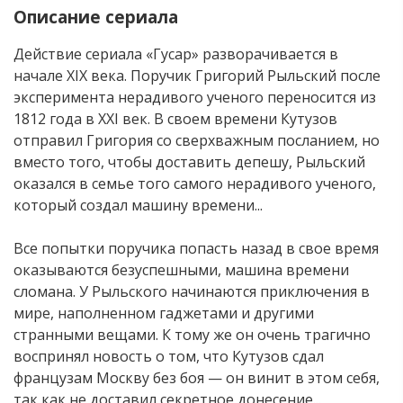
Описание сериала
Действие сериала «Гусар» разворачивается в
начале XIX века. Поручик Григорий Рыльский после
эксперимента нерадивого ученого переносится из
1812 года в XXI век. В своем времени Кутузов
отправил Григория со сверхважным посланием, но
вместо того, чтобы доставить депешу, Рыльский
оказался в семье того самого нерадивого ученого,
который создал машину времени...
Все попытки поручика попасть назад в свое время
оказываются безуспешными, машина времени
сломана. У Рыльского начинаются приключения в
мире, наполненном гаджетами и другими
странными вещами. К тому же он очень трагично
воспринял новость о том, что Кутузов сдал
французам Москву без боя — он винит в этом себя,
так как не доставил секретное донесение...