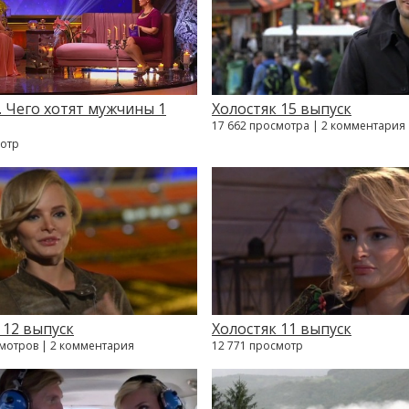
. Чего хотят мужчины 1
Холостяк 15 выпуск
17 662 просмотра | 2 комментария
мотр
 12 выпуск
Холостяк 11 выпуск
смотров | 2 комментария
12 771 просмотр