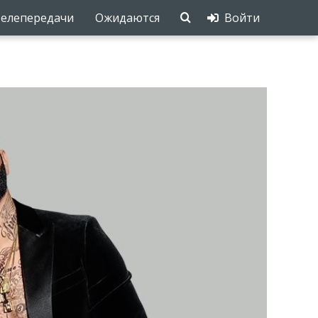
елепередачи
Ожидаются
Войти