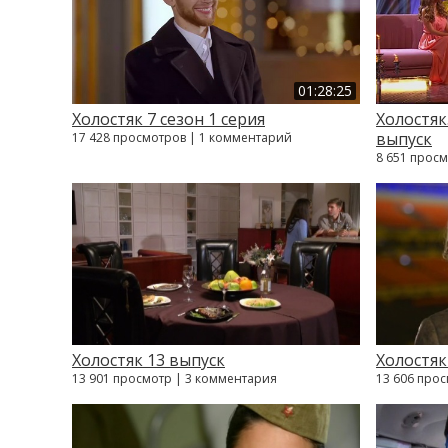
01:28:25
Холостяк 7 сезон 1 серия
Холостяк
выпуск
17 428 просмотров | 1 комментарий
8 651 прос
Холостяк 13 выпуск
Холостяк
13 901 просмотр | 3 комментария
13 606 про