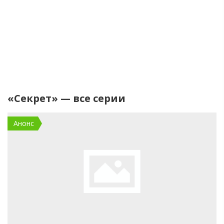
«Секрет» — все серии
Анонс