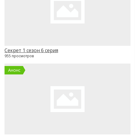
Секрет 1 сезон 6 серия
955 просмотров
Анонс