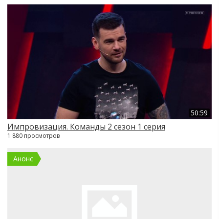
50:59
Импровизация. Команды 2 сезон 1 серия
1 880 просмотров
Анонс