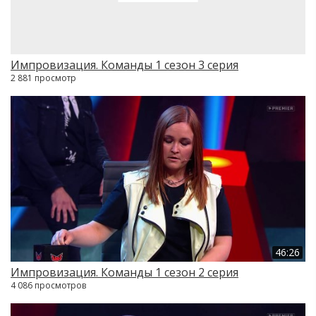
Импровизация. Команды 1 сезон 3 серия
2 881 просмотр
46:26
Импровизация. Команды 1 сезон 2 серия
4 086 просмотров