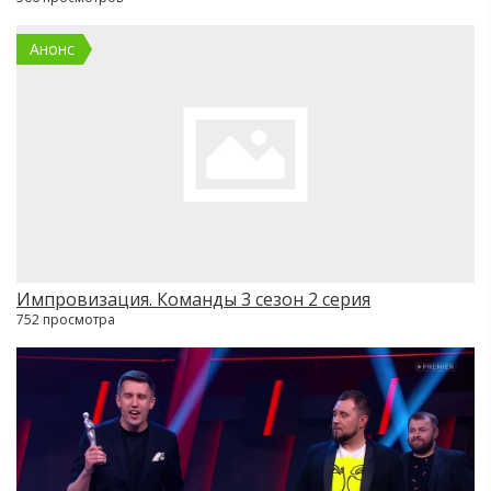
Анонс
Импровизация. Команды 3 сезон 2 серия
752 просмотра