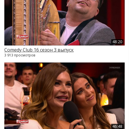
48:20
Comedy Club 16 сезон 3 выпуск
3 913 просмотров
46:48