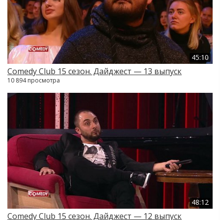
45:10
Comedy Club 15 сезон. Дайджест — 13 выпуск
10 894 просмотра
48:12
Comedy Club 15 сезон. Дайджест — 12 выпуск