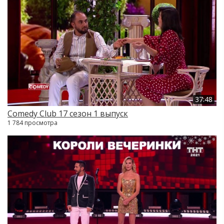
37:48
Comedy Club 17 сезон 1 выпуск
1 784 просмотра