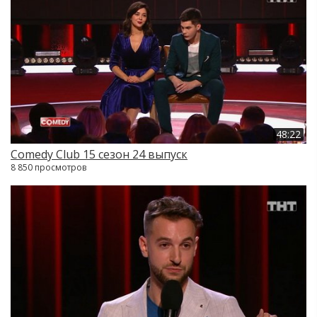
48:22
Comedy Club 15 сезон 24 выпуск
8 850 просмотров