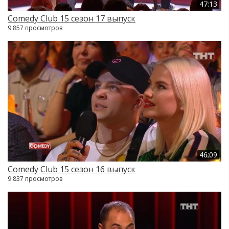
47:13
Comedy Club 15 сезон 17 выпуск
9 857 просмотров
46:09
Comedy Club 15 сезон 16 выпуск
9 837 просмотров