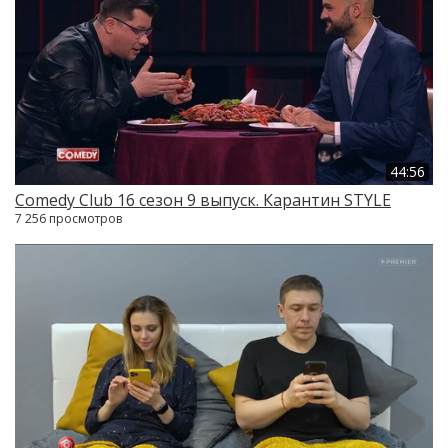
44:56
Comedy Club 16 сезон 9 выпуск. Карантин STYLE
7 256 просмотров