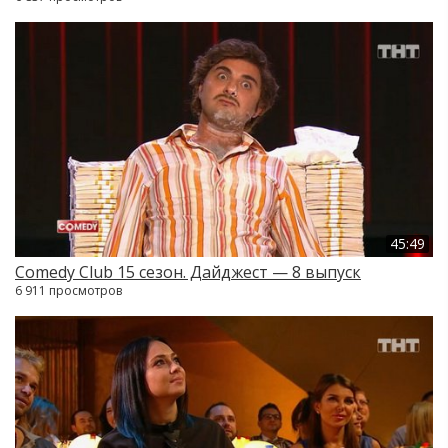
45:49
Comedy Club 15 сезон. Дайджест — 8 выпуск
6 911 просмотров