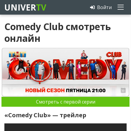
UNIVER
TV
Войти
Comedy Club смотреть
онлайн
Смотреть с первой серии
«Comedy Club» — трейлер