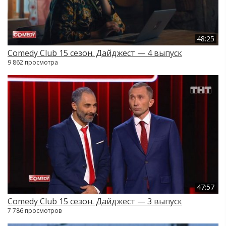
48:25
Comedy Club 15 сезон. Дайджест — 4 выпуск
9 862 просмотра
47:57
Comedy Club 15 сезон. Дайджест — 3 выпуск
7 786 просмотров