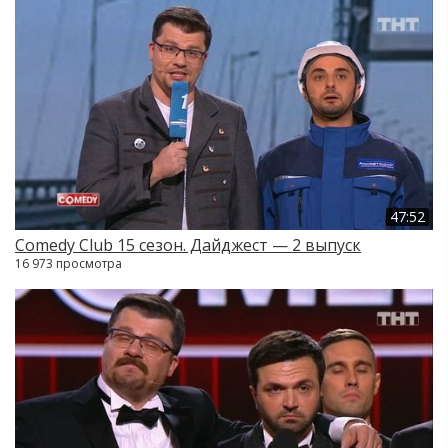
47:52
Comedy Club 15 сезон. Дайджест — 2 выпуск
16 973 просмотра