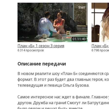
01:11:40
План «Б» 1 сезон 3 серия
План «Б» 
6 314 просмотров
6 798 прос
Описание передачи
В новом реалити шоу «План Б» соединяются с
формат. В этот раз будет два главных героя,
телеведущая и певица Ольга Бузова.
Самое интересное нас ждет в финале. Главное 
другом. Дружба на грани! Смогут ли Батрутдин
было рядом и решат быть вместе...