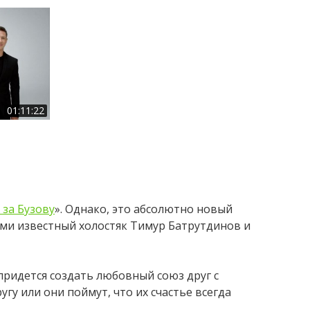
01:11:22
 за Бузову
». Однако, это абсолютно новый
еми известный холостяк Тимур Батрутдинов и
 придется создать любовный союз друг с
гу или они поймут, что их счастье всегда