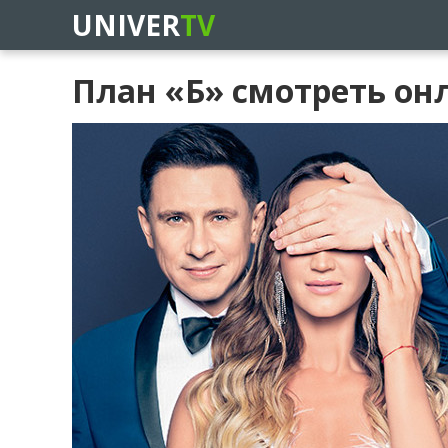
UNIVER
TV
План «Б» смотреть он