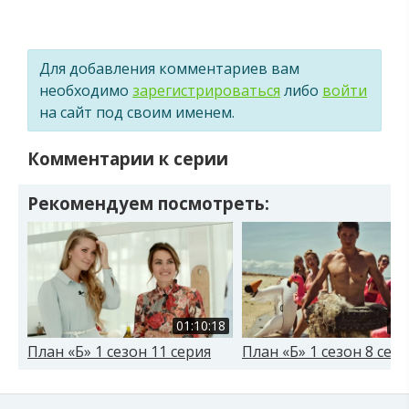
Для добавления комментариев вам
необходимо
зарегистрироваться
либо
войти
на сайт под своим именем.
Комментарии к серии
Рекомендуем посмотреть:
01:10:18
01
План «Б» 1 сезон 11 серия
План «Б» 1 сезон 8 сер