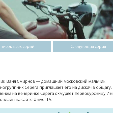
Список всех серий
Следующая серия
сник Ваня Смирнов — домашний московский мальчик,
огруппник Серега приглашает его на дискач в общагу,
менем на вечеринке Серега охмуряет первокурсницу Инг
онлайн на сайте UniverTV.