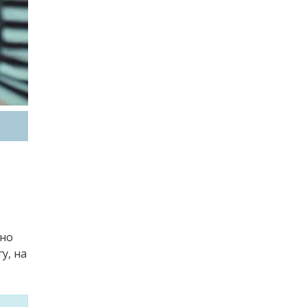
 но
у, на