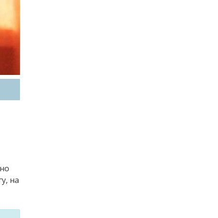
 но
у, на