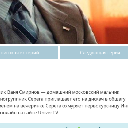
Список всех серий
Следующая серия
сник Ваня Смирнов — домашний московский мальчик,
огруппник Серега приглашает его на дискач в общагу,
менем на вечеринке Серега охмуряет первокурсницу Инг
онлайн на сайте UniverTV.