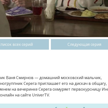
Список всех серий
Следующая серия
сник Ваня Смирнов — домашний московский мальчик,
огруппник Серега приглашает его на дискач в общагу,
менем на вечеринке Серега охмуряет первокурсницу Инг
онлайн на сайте UniverTV.