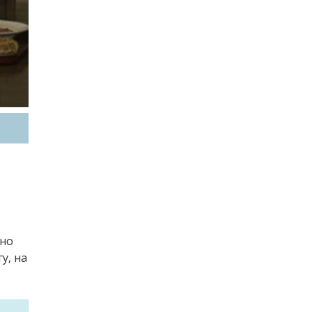
 но
у, на