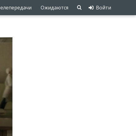
елепередачи
Ожидаются
Войти