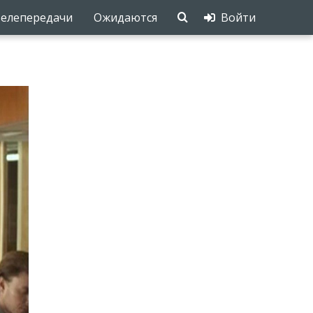
елепередачи
Ожидаются
Войти