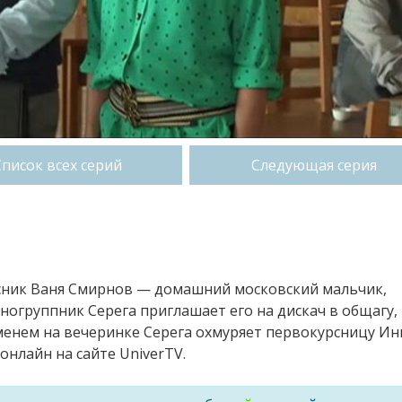
Список всех серий
Следующая серия
рсник Ваня Смирнов — домашний московский мальчик,
огруппник Серега приглашает его на дискач в общагу,
менем на вечеринке Серега охмуряет первокурсницу Инг
онлайн на сайте UniverTV.