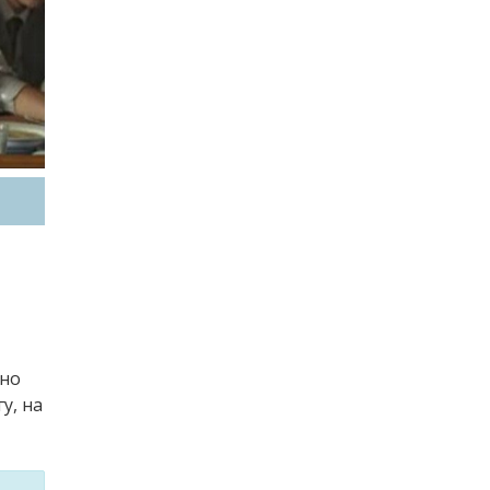
 но
у, на