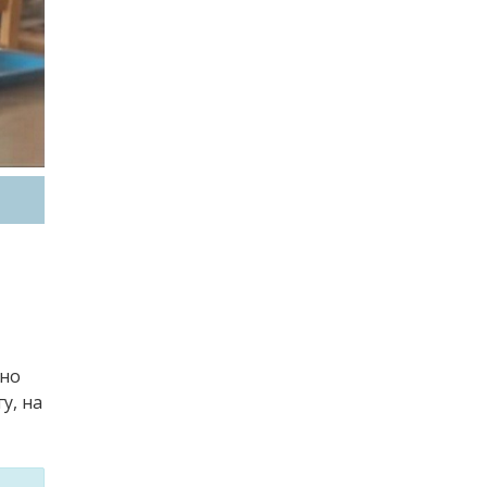
 но
у, на