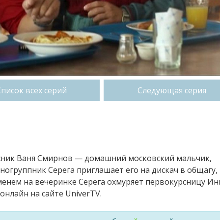
Список всех серий
Следующая серия
рсник Ваня Смирнов — домашний московский мальчик,
огруппник Серега приглашает его на дискач в общагу,
менем на вечеринке Серега охмуряет первокурсницу Инг
онлайн на сайте UniverTV.