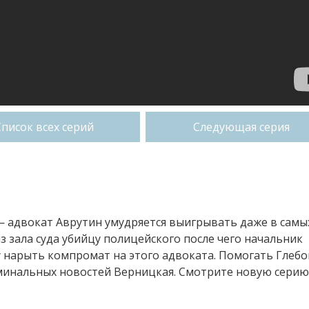
Список всех серий
Следующая серия
— адвокат Аврутин умудряется выигрывать даже в самы
з зала суда убийцу полицейского после чего начальник
у нарыть компромат на этого адвоката. Помогать Глебо
минальных новостей Верницкая. Смотрите новую серию