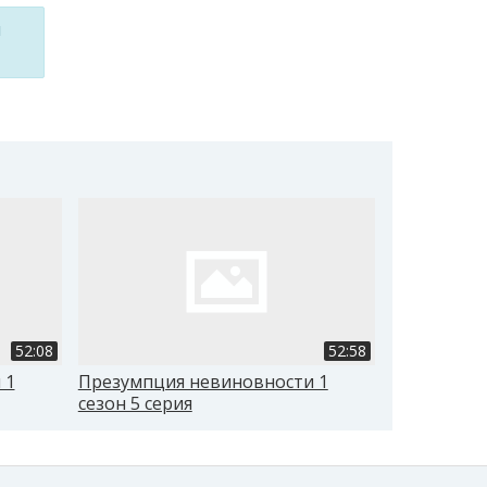
м
52:08
52:58
 1
Презумпция невиновности 1
Презумпци
сезон 5 серия
сезон 6 се