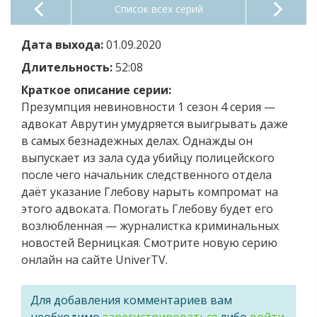
Список всех серий
Дата выхода:
01.09.2020
Длительность:
52:08
Краткое описание серии:
Презумпция невиновности 1 сезон 4 серия —
адвокат Аврутин умудряется выигрывать даже
в самых безнадежных делах. Однажды он
выпускает из зала суда убийцу полицейского
после чего начальник следственного отдела
даёт указание Глебову нарыть компромат на
этого адвоката. Помогать Глебову будет его
возлюбленная — журналистка криминальных
новостей Верницкая. Смотрите новую серию
онлайн на сайте UniverTV.
Для добавления комментариев вам
необходимо
зарегистрироваться
либо
войти