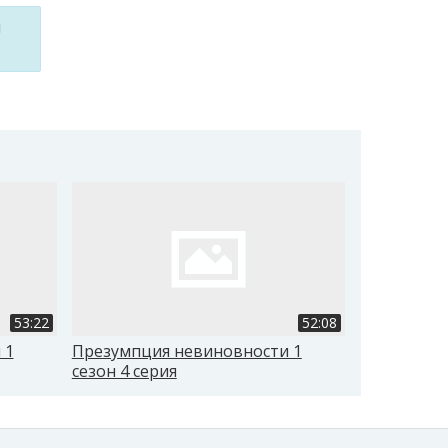
м
53:22
52:08
 1
Презумпция невиновности 1
Презумпци
сезон 4 серия
сезон 5 се