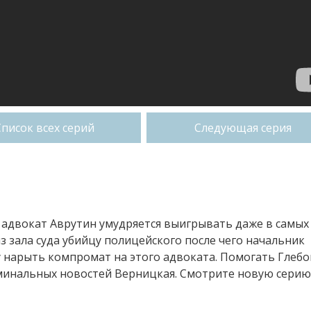
Список всех серий
Следующая серия
 адвокат Аврутин умудряется выигрывать даже в самых
з зала суда убийцу полицейского после чего начальник
у нарыть компромат на этого адвоката. Помогать Глебо
минальных новостей Верницкая. Смотрите новую серию