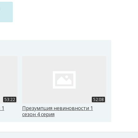
м
53:22
52:08
 1
Презумпция невиновности 1
Презумпци
сезон 4 серия
сезон 5 се