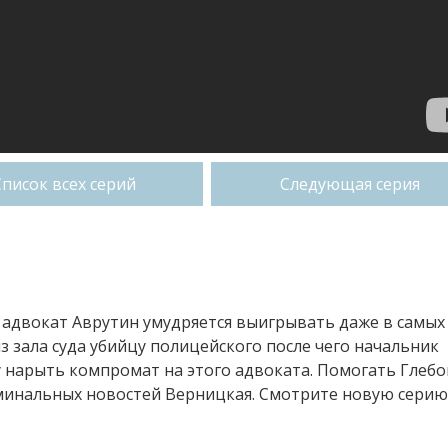
Список всех серий
Следующая серия
 адвокат Аврутин умудряется выигрывать даже в самых
з зала суда убийцу полицейского после чего начальник
у нарыть компромат на этого адвоката. Помогать Глебо
минальных новостей Верницкая. Смотрите новую серию