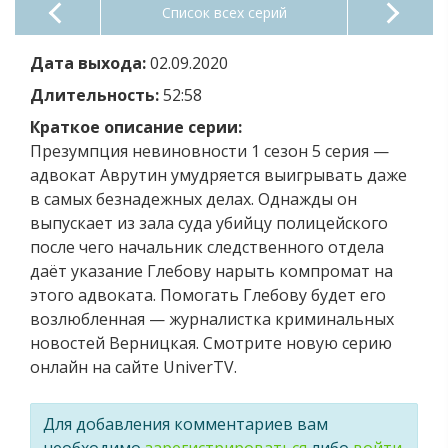
Список всех серий
Дата выхода:
02.09.2020
Длительность:
52:58
Краткое описание серии:
Презумпция невиновности 1 сезон 5 серия —
адвокат Аврутин умудряется выигрывать даже
в самых безнадежных делах. Однажды он
выпускает из зала суда убийцу полицейского
после чего начальник следственного отдела
даёт указание Глебову нарыть компромат на
этого адвоката. Помогать Глебову будет его
возлюбленная — журналистка криминальных
новостей Верницкая. Смотрите новую серию
онлайн на сайте UniverTV.
Для добавления комментариев вам
необходимо
зарегистрироваться
либо
войти