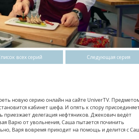
Список всех серий
Следующая серия
отреть новую серию онлайн на сайте UniverTV. Предмето
тановится кабинет шефа. И опять к спору присоединяе
ель приезжает делегация нефтяников. Джекович ведёт
вая Варю от увольнения, Саша пытается починить
ьно, Варя вовремя приходит на помощь и делится с Са