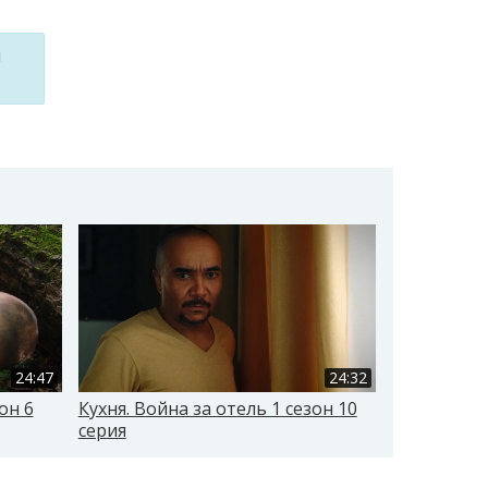
м
24:47
24:32
он 6
Кухня. Война за отель 1 сезон 10
Кухня. Войн
серия
серия