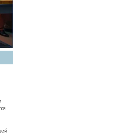
м
тся
шей