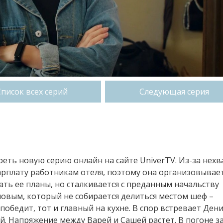
Список всех серий
Следующая серия
треть новую серию онлайн на сайте UniverTV. Из-за нехв
арплату работникам отеля, поэтому она организовывае
ать ее планы, но сталкивается с преданным начальству
овым, который не собирается делиться местом шеф –
обедит, тот и главный на кухне. В спор встревает Дени
й. Напряжение между Варей и Сашей растет. В погоне з