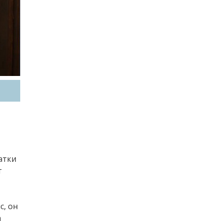
атки
т
с, он
а