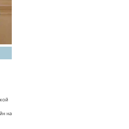
акой
йн на