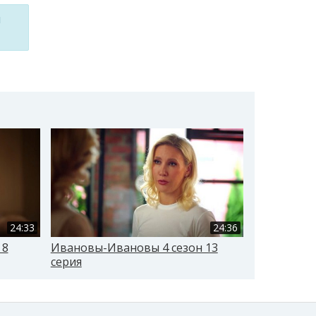
м
24:33
24:36
 8
Ивановы-Ивановы 4 сезон 13
Ивановы-И
серия
серия