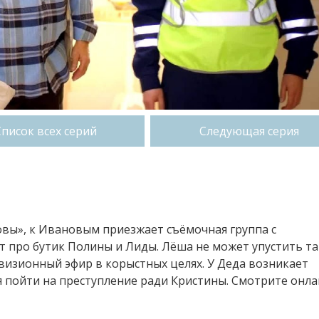
Список всех серий
Следующая серия
овы», к Ивановым приезжает съёмочная группа с
т про бутик Полины и Лиды. Лёша не может упустить т
визионный эфир в корыстных целях. У Деда возникает
я пойти на преступление ради Кристины. Смотрите онла