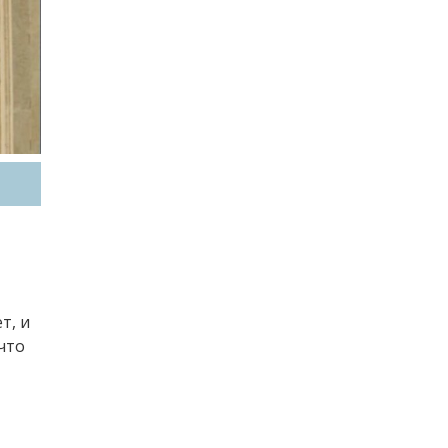
т, и
что