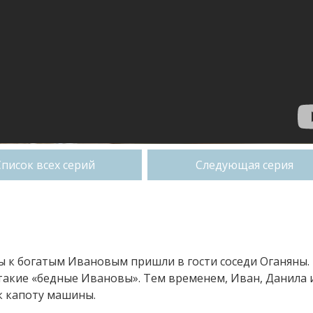
Список всех серий
Следующая серия
ы к богатым Ивановым пришли в гости соседи Оганяны.
 такие «бедные Ивановы». Тем временем, Иван, Данила 
к капоту машины.