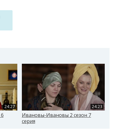
м
24:27
24:23
 6
Ивановы-Ивановы 2 сезон 7
Ивановы-И
серия
серия