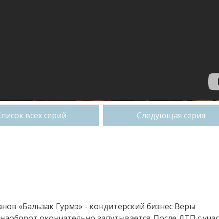
Список всех серий
Следующая серия
анов «Бальзак Гурмэ» - кондитерский бизнес Веры
 наоборот окончательно запутывается. После ДТП с уча