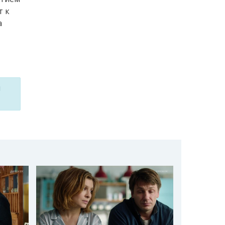
т к
а
м