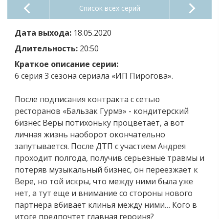
Список всех серий
Дата выхода:
18.05.2020
Длительность:
20:50
Краткое описание серии:
6 серия 3 сезона сериала «ИП Пирогова».
После подписания контракта с сетью
ресторанов «Бальзак Гурмэ» - кондитерский
бизнес Веры потихоньку процветает, а вот
личная жизнь наоборот окончательно
запутывается. После ДТП с участием Андрея
проходит полгода, получив серьезные травмы и
потеряв музыкальный бизнес, он переезжает к
Вере, но той искры, что между ними была уже
нет, а тут еще и внимание со стороны нового
партнера вбивает клинья между ними… Кого в
итоге предпочтет главная героиня?