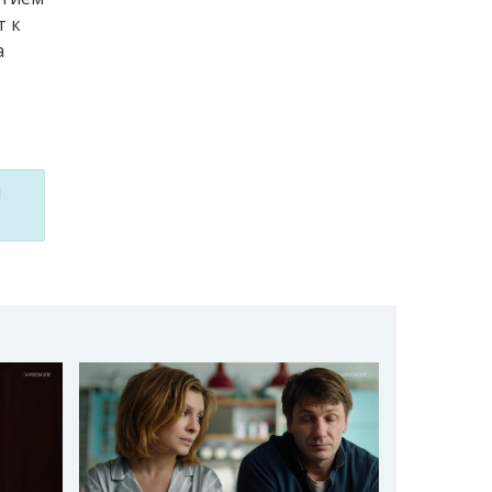
т к
а
м