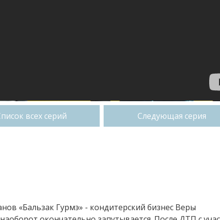
Список всех серий
Следующая серия
анов «Бальзак Гурмэ» - кондитерский бизнес Веры
 наоборот окончательно запутывается. После ДТП с уча