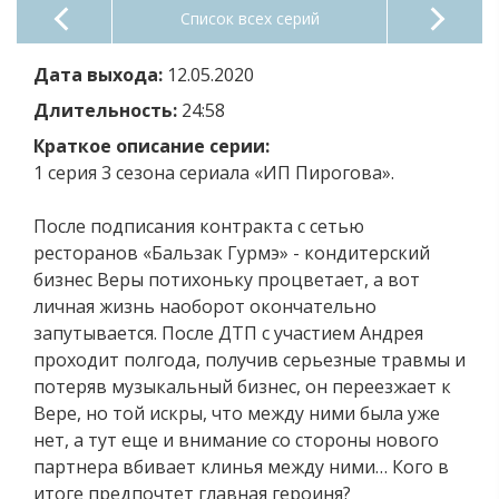
Список всех серий
Дата выхода:
12.05.2020
Длительность:
24:58
Краткое описание серии:
1 серия 3 сезона сериала «ИП Пирогова».
После подписания контракта с сетью
ресторанов «Бальзак Гурмэ» - кондитерский
бизнес Веры потихоньку процветает, а вот
личная жизнь наоборот окончательно
запутывается. После ДТП с участием Андрея
проходит полгода, получив серьезные травмы и
потеряв музыкальный бизнес, он переезжает к
Вере, но той искры, что между ними была уже
нет, а тут еще и внимание со стороны нового
партнера вбивает клинья между ними… Кого в
итоге предпочтет главная героиня?