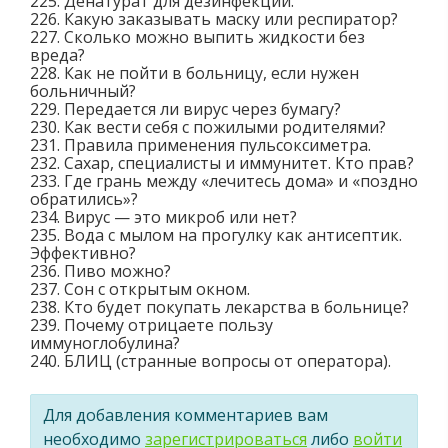
225. Денатурат для дезинфекции.
226. Какую заказывать маску или респиратор?
227. Сколько можно выпить жидкости без
вреда?
228. Как не пойти в больницу, если нужен
больничный?
229. Передается ли вирус через бумагу?
230. Как вести себя с пожилыми родителями?
231. Правила применения пульсоксиметра.
232. Сахар, специалисты и иммунитет. Кто прав?
233. Где грань между «лечитесь дома» и «поздно
обратились»?
234. Вирус — это микроб или нет?
235. Вода с мылом на прогулку как антисептик.
Эффективно?
236. Пиво можно?
237. Сон с открытым окном.
238. Кто будет покупать лекарства в больнице?
239. Почему отрицаете пользу
иммуноглобулина?
240. БЛИЦ (странные вопросы от оператора).
Для добавления комментариев вам
необходимо
зарегистрироваться
либо
войти