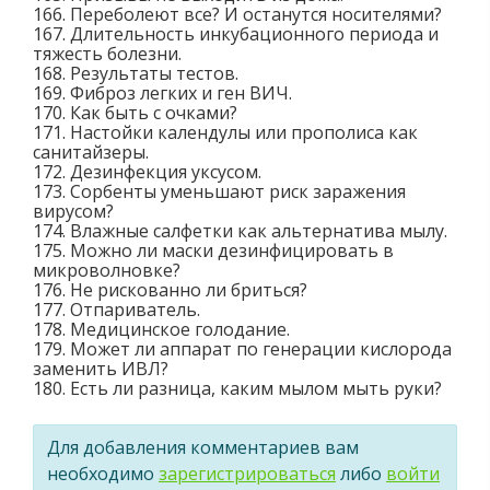
166. Переболеют все? И останутся носителями?
167. Длительность инкубационного периода и
тяжесть болезни.
168. Результаты тестов.
169. Фиброз легких и ген ВИЧ.
170. Как быть с очками?
171. Настойки календулы или прополиса как
санитайзеры.
172. Дезинфекция уксусом.
173. Сорбенты уменьшают риск заражения
вирусом?
174. Влажные салфетки как альтернатива мылу.
175. Можно ли маски дезинфицировать в
микроволновке?
176. Не рискованно ли бриться?
177. Отпариватель.
178. Медицинское голодание.
179. Может ли аппарат по генерации кислорода
заменить ИВЛ?
180. Есть ли разница, каким мылом мыть руки?
Для добавления комментариев вам
необходимо
зарегистрироваться
либо
войти