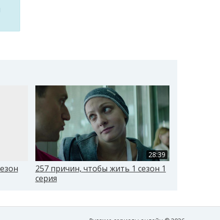
м
28:39
сезон
257 причин, чтобы жить 1 сезон 1
257 причин
серия
серия