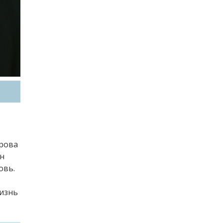
врова
ин
овь.
жизнь