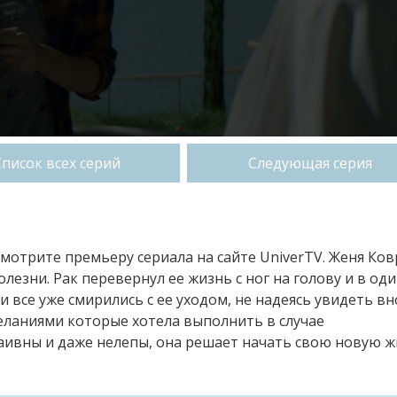
Список всех серий
Следующая серия
 смотрите премьеру сериала на сайте UniverTV. Женя Ко
лезни. Рак перевернул ее жизнь с ног на голову и в од
 все уже смирились с ее уходом, не надеясь увидеть вн
еланиями которые хотела выполнить в случае
аивны и даже нелепы, она решает начать свою новую 