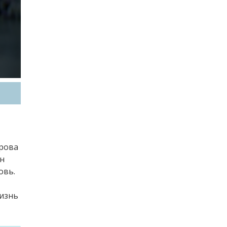
врова
ин
овь.
жизнь