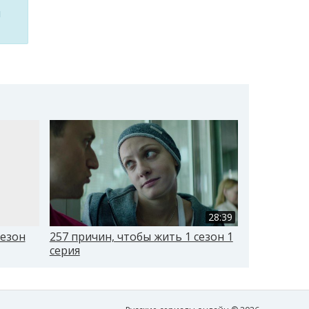
м
28:39
сезон
257 причин, чтобы жить 1 сезон 1
257 причин
серия
серия