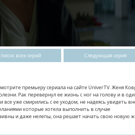
Список всех серий
Следующая серия
 смотрите премьеру сериала на сайте UniverTV. Женя Ко
лезни. Рак перевернул ее жизнь с ног на голову и в од
 все уже смирились с ее уходом, не надеясь увидеть вн
еланиями которые хотела выполнить в случае
аивны и даже нелепы, она решает начать свою новую 