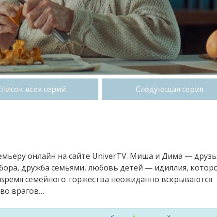
Список всех серий
Следующая серия
емьеру онлайн на сайте UniverTV. Миша и Дима — друзь
абора, дружба семьями, любовь детей — идиллия, котор
о время семейного торжества неожиданно вскрываются
 во врагов…