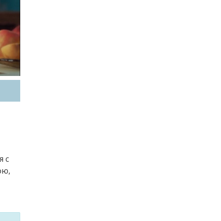
я с
ою,