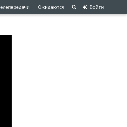
елепередачи
Ожидаются
Войти