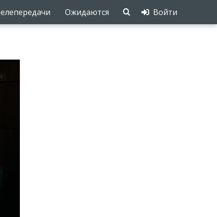
елепередачи
Ожидаются
Войти