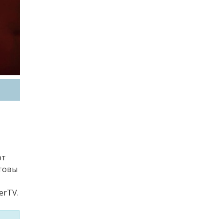
ют
отовы
erTV.