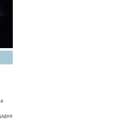
на
щадке