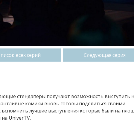
Список всех серий
Следующая серия
нающие стендаперы получают возможность выступить 
алантливые комики вновь готовы поделиться своими
нс вспомнить лучшие выступления которые были на пло
 на UniverTV.