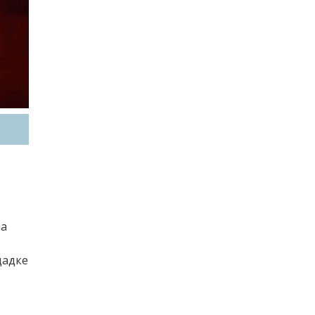
на
щадке