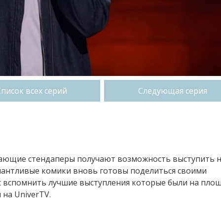
Список всех серий
Следующая серия
нающие стендаперы получают возможность выступить 
алантливые комики вновь готовы поделиться своими
нс вспомнить лучшие выступления которые были на пло
 на UniverTV.