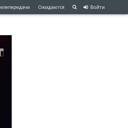
елепередачи
Ожидаются
Войти