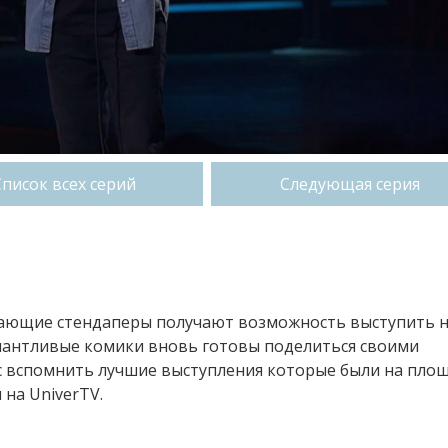
Список всех серий
Следующая серия
нающие стендаперы получают возможность выступить 
алантливые комики вновь готовы поделиться своими
нс вспомнить лучшие выступления которые были на пло
 на UniverTV.