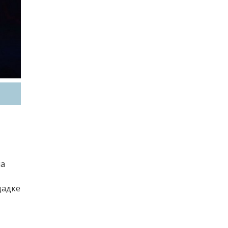
на
щадке