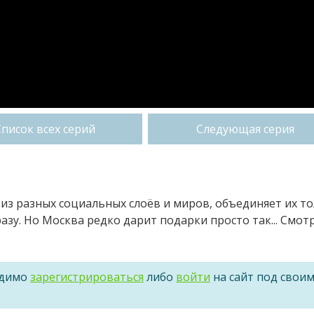
Список всех серий
Следующая серия
 из разных социальных слоёв и миров, объединяет их т
разу. Но Москва редко дарит подарки просто так... Смот
одимо
зарегистрироваться
либо
войти
на сайт под свои