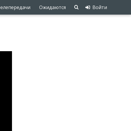
елепередачи
Ожидаются
Войти