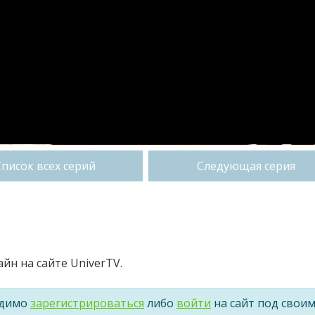
Список всех серий
Следующая серия
айн на сайте UniverTV.
одимо
зарегистрироваться
либо
войти
на сайт под свои