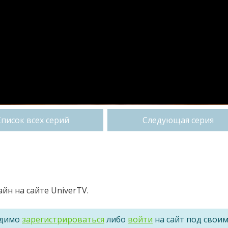
Список всех серий
Следующая серия
айн на сайте UniverTV.
одимо
зарегистрироваться
либо
войти
на сайт под свои