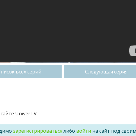
Список всех серий
Следующая серия
сайте UniverTV.
одимо
зарегистрироваться
либо
войти
на сайт под свои