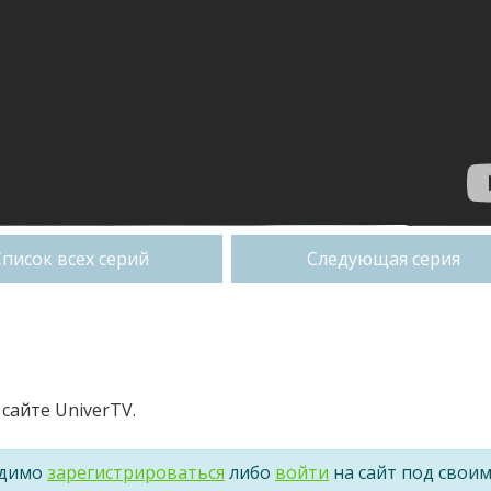
Список всех серий
Следующая серия
сайте UniverTV.
одимо
зарегистрироваться
либо
войти
на сайт под свои