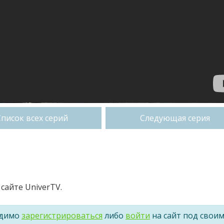
Список всех серий
Следующая серия
сайте UniverTV.
одимо
зарегистрироваться
либо
войти
на сайт под свои