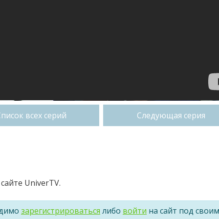
Список всех серий
Следующая серия
сайте UniverTV.
одимо
зарегистрироваться
либо
войти
на сайт под свои