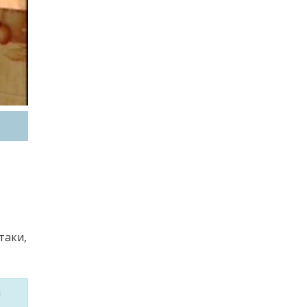
таки,
м