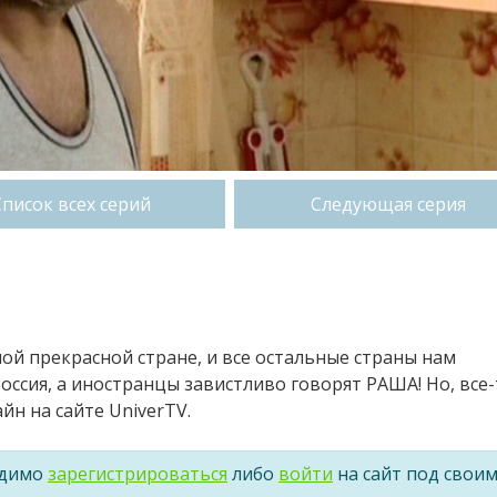
Список всех серий
Следующая серия
ой прекрасной стране, и все остальные страны нам
ссия, а иностранцы завистливо говорят РАША! Но, все-
н на сайте UniverTV.
одимо
зарегистрироваться
либо
войти
на сайт под свои