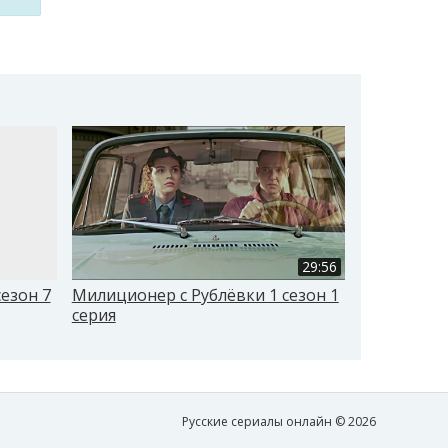
29:56
езон 7
Милиционер с Рублёвки 1 сезон 1
Милиционер
серия
серия
Русские сериалы онлайн © 2026