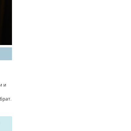
и и
брат.
м