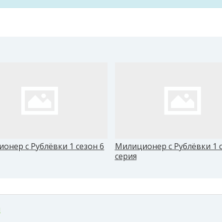
онер с Рублёвки 1 сезон 6
Милиционер с Рублёвки 1 с
серия
м