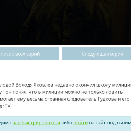
Список всех серий
Следующая серия
молодой Володя Яковлев недавно окончил школу милици
ут он понял, что в милиции можно не только ловить
могает ему весьма странная следователь Гудкова и его 
erTV.
одимо
зарегистрироваться
либо
войти
на сайт под свои