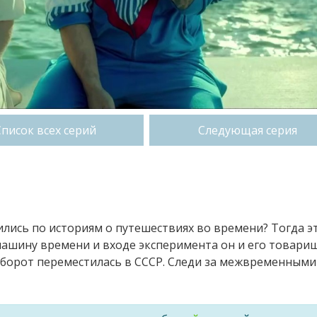
Список всех серий
Следующая серия
чились по историям о путешествиях во времени? Тогда э
л машину времени и входе эксперимента он и его товари
аоборот переместилась в СССР. Следи за межвременными