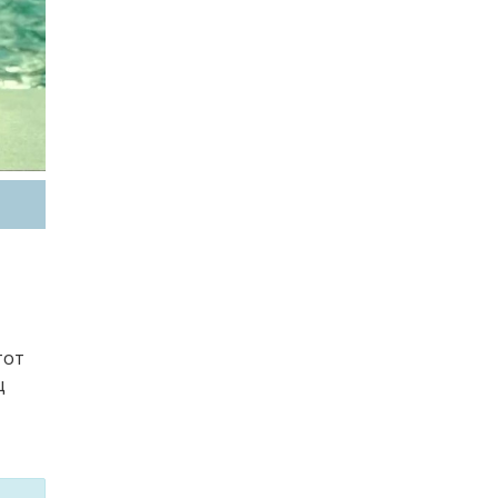
тот
щ